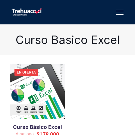
Curso Basico Excel
EN OFERTA
Curso Básico Excel
El
El
$
178.000
$
299.000