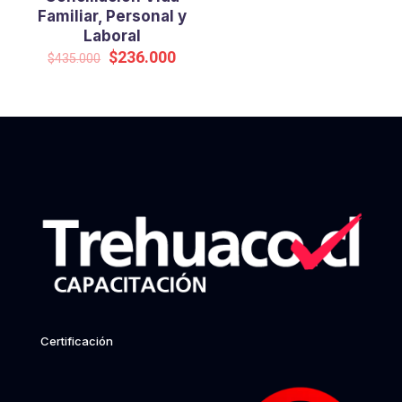
Familiar, Personal y
Laboral
El
El
$
236.000
$
435.000
precio
precio
original
actual
era:
es:
$435.000.
$236.000.
Certificación