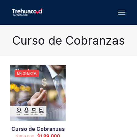
Curso de Cobranzas
EN OFERTA
Curso de Cobranzas
El
El
$
189.000
$
399.000