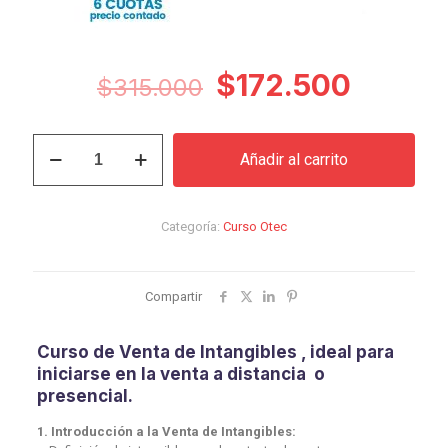
El
El
$
172.500
$
315.000
precio
precio
original
actual
Curso
Añadir al carrito
de
era:
es:
Venta
$315.000.
$172.5
de
Intangibles
Categoría:
Curso Otec
cantidad
Compartir
Curso de Venta de Intangibles , ideal para
iniciarse en la venta a distancia o
presencial.
1. Introducción a la Venta de Intangibles: