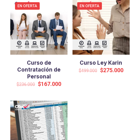
EN OFERTA
EN OFERTA
Curso de
Curso Ley Karin
Contratación de
El
El
$
275.000
$
499.000
precio
precio
Personal
original
actual
El
El
$
167.000
$
236.000
era:
es:
precio
precio
$499.000.
$275.0
original
actual
era:
es:
$236.000.
$167.000.