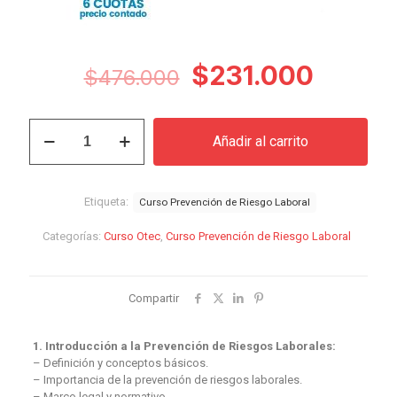
El
El
$
231.000
$
476.000
precio
precio
original
actual
Curso
Añadir al carrito
Prevención
era:
es:
de
$476.000.
$231.0
Riesgo
Laboral
Etiqueta:
Curso Prevención de Riesgo Laboral
cantidad
Categorías:
Curso Otec
,
Curso Prevención de Riesgo Laboral
Compartir
1. Introducción a la Prevención de Riesgos Laborales:
– Definición y conceptos básicos.
– Importancia de la prevención de riesgos laborales.
– Marco legal y normativo.