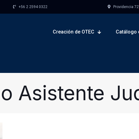
+56 2 2594 0322
Providencia 727,
Creación de OTEC
Catálogo 
o Asistente Jud