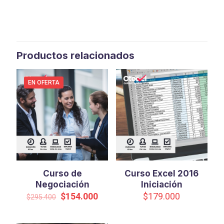
Productos relacionados
EN OFERTA
Curso de
Curso Excel 2016
Negociación
Iniciación
El
El
$
154.000
$
179.000
$
295.400
precio
precio
original
actual