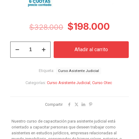
El
El
$
198.000
$
328.000
precio
precio
original
actual
Curso
Añadir al carrito
Asistente
era:
es:
Judicial
$328.000.
$198.0
cantidad
Etiqueta:
Curso Asistente Judicial
Categorías:
Curso Asistente Judicial
,
Curso Otec
Compartir
Nuestro curso de capacitación para asistente judicial está
orientado a capacitar personas que deseen trabajar como
asistentes en estudios jurídicos, empresas relacionadas al
mundo inmobiliario, conservador de bienes raíces, notarias, o