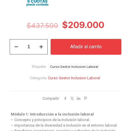
El
El
$
209.000
$
437.500
precio
precio
original
actual
Curso
Añadir al carrito
Gestor
era:
es:
Inclusión
$437.500.
$209.
Laboral
cantidad
Etiqueta:
Curso Gestor Inclusion Laboral
Categoría:
Curso Gestor Inclusion Laboral
Compartir
Módulo 1: Introducción a la inclusión laboral
– Concepto y principios de la inclusión laboral.
– Importancia de la diversidad e inclusión en el entorno laboral.
– Beneficios económicos, sociales y culturales de la inclusión