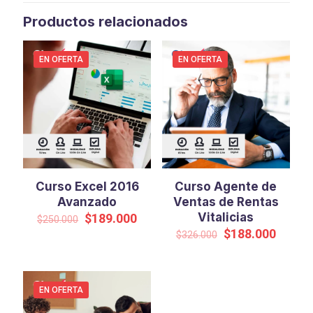
Productos relacionados
EN OFERTA
EN OFERTA
Curso Excel 2016
Curso Agente de
Avanzado
Ventas de Rentas
El
El
Vitalicias
$
189.000
$
250.000
precio
precio
El
El
$
188.000
$
326.000
original
actual
precio
precio
era:
es:
original
actual
$250.000.
$189.000.
era:
es:
$326.000.
$188.0
EN OFERTA