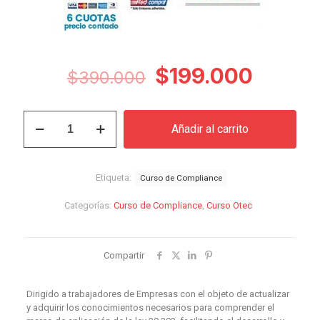
El
El
$
199.000
$
390.000
precio
precio
original
actual
Curso
Añadir al carrito
de
era:
es:
Compliance
$390.000.
$199.0
cantidad
Etiqueta:
Curso de Compliance
Categorías:
Curso de Compliance
,
Curso Otec
Compartir
Dirigido a trabajadores de Empresas con el objeto de actualizar
y adquirir los conocimientos necesarios para comprender el