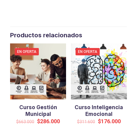
Productos relacionados
EN OFERTA
EN OFERTA
Curso Gestión
Curso Inteligencia
Municipal
Emocional
El
El
El
El
$
286.000
$
176.000
$
663.000
$
311.600
precio
precio
precio
precio
original
actual
original
actual