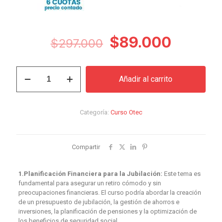
El
El
$
89.000
$
297.000
precio
precio
original
actual
Curso
Añadir al carrito
para
era:
es:
Retiro
$297.000.
$89.00
Laboral
cantidad
Categoría:
Curso Otec
Compartir
1.Planificación Financiera para la Jubilación:
Este tema es
fundamental para asegurar un retiro cómodo y sin
preocupaciones financieras. El curso podría abordar la creación
de un presupuesto de jubilación, la gestión de ahorros e
inversiones, la planificación de pensiones y la optimización de
los beneficios de seguridad social.