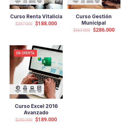
Curso Renta Vitalicia
Curso Gestión
El
El
Municipal
$
188.000
$
297.000
precio
precio
El
El
$
286.000
$
663.000
original
actual
precio
precio
era:
es:
original
actual
$297.000.
$188.000.
era:
es:
$663.000.
$286.0
EN OFERTA
Curso Excel 2016
Avanzado
El
El
$
189.000
$
250.000
precio
precio