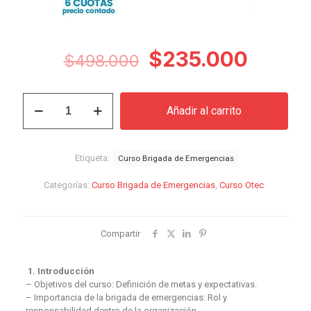
El
El
$
235.000
$
498.000
precio
precio
original
actual
Curso
Añadir al carrito
Brigada
era:
es:
de
$498.000.
$235.
Emergencias
cantidad
Etiqueta:
Curso Brigada de Emergencias
Categorías:
Curso Brigada de Emergencias
,
Curso Otec
Compartir
1. Introducción
– Objetivos del curso: Definición de metas y expectativas.
– Importancia de la brigada de emergencias: Rol y
responsabilidad dentro de la organización.