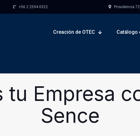
+56 2 2594 0322
Providencia 727,
Creación de OTEC
Catálogo 
 tu Empresa co
Sence