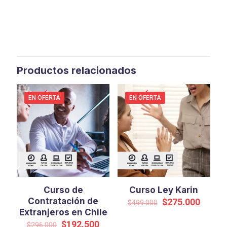
Productos relacionados
EN OFERTA
EN OFERTA
Curso de
Curso Ley Karin
Contratación de
El
El
$
275.000
$
499.000
precio
precio
Extranjeros en Chile
original
actual
El
El
$
192.500
$
296.000