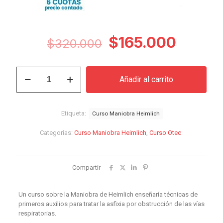
El
El
$
165.000
$
320.000
precio
precio
original
actual
Curso
Añadir al carrito
Maniobra
era:
es:
Heimlich
$320.000.
$165.0
cantidad
Etiqueta:
Curso Maniobra Heimlich
Categorías:
Curso Maniobra Heimlich
,
Curso Otec
Compartir
Un curso sobre la Maniobra de Heimlich enseñaría técnicas de
primeros auxilios para tratar la asfixia por obstrucción de las vías
respiratorias.