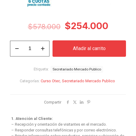
El
El
$
254.000
$
578.000
precio
precio
original
actual
Secretariado
Añadir al carrito
Mercado
era:
es:
Público
$578.000.
$254.
cantidad
Etiqueta:
Secretariado Mercado Publico
Categorías:
Curso Otec
,
Secretariado Mercado Publico
Compartir
1. Atención al Cliente:
– Recepción y orientación de visitantes en el mercado.
– Responder consultas telefónicas y por correo electrónico.
– Brindar información sobre productos, servicios y ubicación de